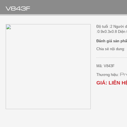
V843F
Độ tuổi :2 Người 
:0.9x0.3x0.8 Diện 
Đánh giá sản phẩ
Chia sẻ nội dung:
Mã: V843F
Pr
Thương hiệu:
GIÁ: LIÊN H