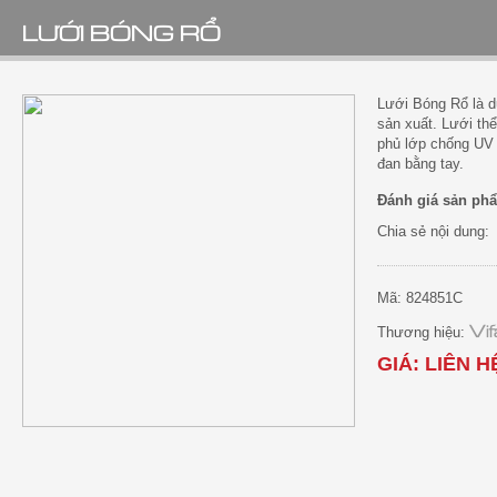
LƯỚI BÓNG RỔ
Lưới Bóng Rổ là d
sản xuất. Lưới thể
phủ lớp chống UV 
đan bằng tay.
Đánh giá sản phẩ
Chia sẻ nội dung:
Mã: 824851C
Vi
Thương hiệu:
GIÁ: LIÊN H