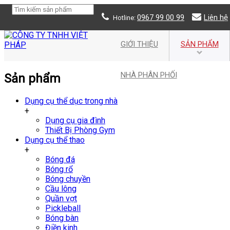
0967 99 00 99
Liên hệ
Hotline:
GIỚI THIỆU
SẢN PHẨM
NHÀ PHÂN PHỐI
Sản phẩm
Dụng cụ thể dục trong nhà
+
Dụng cụ gia đình
Thiết Bị Phòng Gym
Dụng cụ thể thao
+
Bóng đá
Bóng rổ
Bóng chuyền
Cầu lông
Quần vợt
Pickleball
Bóng bàn
Điền kinh