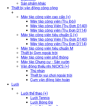
Sản phẩm khác
Thiết bị vận động công cộng
+
Máy tập công viên cao cấp (+)
Máy tập công viên (Trụ Đôi)
Máy tập công Viên (Trụ Đơn D140)
Máy tập công viên (Trụ Đơn D114)
Máy tập công viên tiêu chuẩn G (+)
Máy tập công Viên (Trụ Đơn D140)
Máy tập công viên (Trụ Đơn D114)
Máy tập công viên tiêu chuẩn M
Thiết bị Gym ngoài trời
Máy tập công viên phổ thông
Máy tập Chung cư - Sân vườn
Vận động thiếu nhi NICK'S (+)
Thú nhún
Thiết bị vui chơi ngoài trời
Cụm vận động liên hoàn
Lưới
+
Lưới thể thao (+)
Lưới Tennis
Lưới Bóng Đá