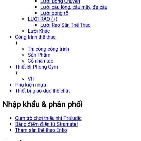
Lưới Bóng Chuyền
Lưới cầu lông, cầu mây, đá cầu
Lưới bóng rổ
LƯỚI RÀO (+)
Lưới Rào Sân Thể Thao
Lưới Khác
Công trình thể thao
+
Thi công công trình
Sản Phẩm
Cỏ nhân tạo
Thiết Bị Phòng Gym
+
VIF
Phụ kiện nhựa
Thiết bị giáo dục thể chất
Nhập khẩu & phân phối
Cụm trò chơi thiếu nhi Proludic
Bảng điểm điện tử Stramatel
Thảm sàn thể thao Enlio