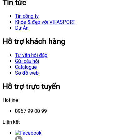
Tin tức
Tin công ty
Khỏe & đẹp với VIFASPORT
Dự Án
Hỗ trợ khách hàng
Tư vấn hỏi đáp
Gửi câu hỏi
Catalogue
Sơ đồ web
Hỗ trợ trực tuyến
Hotline
0967 99 00 99
Liên kết