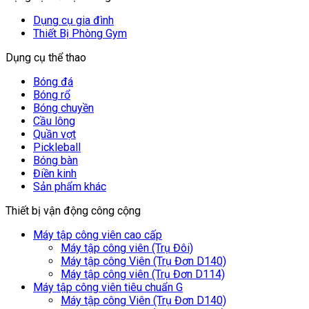
Dụng cụ gia đình
Thiết Bị Phòng Gym
Dụng cụ thể thao
Bóng đá
Bóng rổ
Bóng chuyền
Cầu lông
Quần vợt
Pickleball
Bóng bàn
Điền kinh
Sản phẩm khác
Thiết bị vận động công cộng
Máy tập công viên cao cấp
Máy tập công viên (Trụ Đôi)
Máy tập công Viên (Trụ Đơn D140)
Máy tập công viên (Trụ Đơn D114)
Máy tập công viên tiêu chuẩn G
Máy tập công Viên (Trụ Đơn D140)