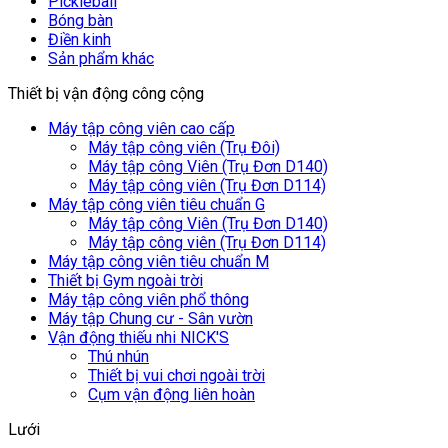
Pickleball
Bóng bàn
Điền kinh
Sản phẩm khác
Thiết bị vận động công cộng
Máy tập công viên cao cấp
Máy tập công viên (Trụ Đôi)
Máy tập công Viên (Trụ Đơn D140)
Máy tập công viên (Trụ Đơn D114)
Máy tập công viên tiêu chuẩn G
Máy tập công Viên (Trụ Đơn D140)
Máy tập công viên (Trụ Đơn D114)
Máy tập công viên tiêu chuẩn M
Thiết bị Gym ngoài trời
Máy tập công viên phổ thông
Máy tập Chung cư - Sân vườn
Vận động thiếu nhi NICK'S
Thú nhún
Thiết bị vui chơi ngoài trời
Cụm vận động liên hoàn
Lưới