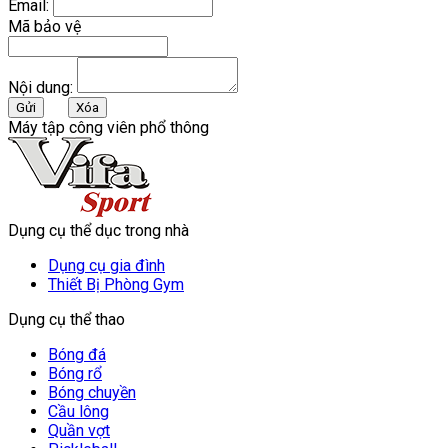
Email:
Mã bảo vệ
Nội dung:
Máy tập công viên phổ thông
Dụng cụ thể dục trong nhà
Dụng cụ gia đình
Thiết Bị Phòng Gym
Dụng cụ thể thao
Bóng đá
Bóng rổ
Bóng chuyền
Cầu lông
Quần vợt