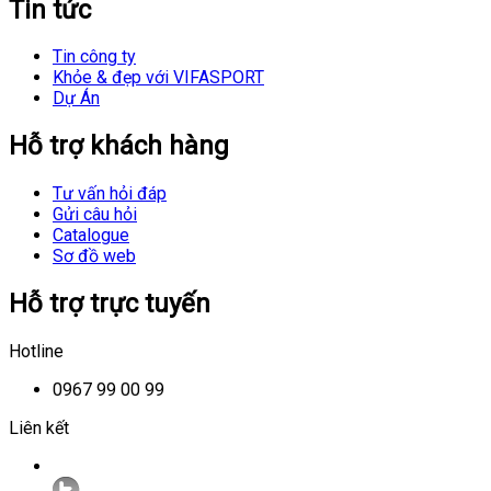
Tin tức
Tin công ty
Khỏe & đẹp với VIFASPORT
Dự Án
Hỗ trợ khách hàng
Tư vấn hỏi đáp
Gửi câu hỏi
Catalogue
Sơ đồ web
Hỗ trợ trực tuyến
Hotline
0967 99 00 99
Liên kết