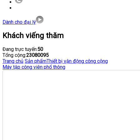
Dành cho đại lý
Khách viếng thăm
Đang trực tuyến:
50
Tổng cộng:
23080095
Trang chủ
Sản phẩm
Thiết bị vận động công cộng
Máy tập công viên phổ thông