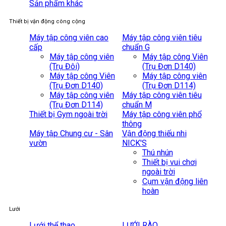
Sản phẩm khác
Thiết bị vận động công cộng
Máy tập công viên cao
Máy tập công viên tiêu
cấp
chuẩn G
Máy tập công viên
Máy tập công Viên
(Trụ Đôi)
(Trụ Đơn D140)
Máy tập công Viên
Máy tập công viên
(Trụ Đơn D140)
(Trụ Đơn D114)
Máy tập công viên
Máy tập công viên tiêu
(Trụ Đơn D114)
chuẩn M
Thiết bị Gym ngoài trời
Máy tập công viên phổ
thông
Máy tập Chung cư - Sân
Vận động thiếu nhi
vườn
NICK'S
Thú nhún
Thiết bị vui chơi
ngoài trời
Cụm vận động liên
hoàn
Lưới
Lưới thể thao
LƯỚI RÀO