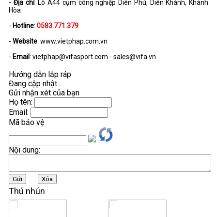
-
Địa chỉ
: Lô A44 cụm công nghiệp Diên Phú, Diên Khánh, Khánh
Hòa
-
Hotline
:
0583.771.379
-
Website
: www.vietphap.com.vn
-
Email
:
vietphap@vifasport.com
-
sales@vifa.vn
Hướng dẫn lắp ráp
Đang cập nhật...
Gửi nhận xét của bạn
Họ tên:
Email:
Mã bảo vệ
Nội dung:
Thú nhún