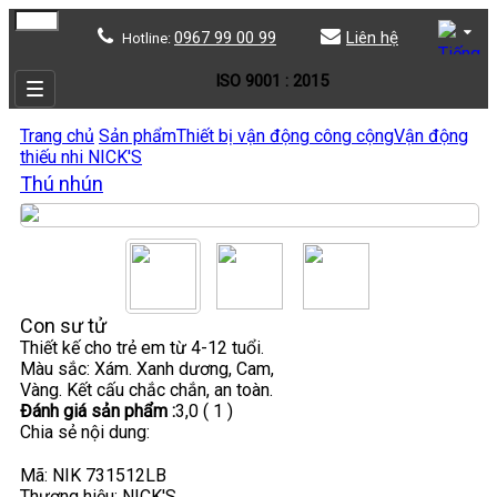
0967 99 00 99
Liên hệ
Hotline:
ISO 9001 : 2015
Trang chủ
Sản phẩm
Thiết bị vận động công cộng
Vận động
thiếu nhi NICK'S
Thú nhún
Con sư tử
Thiết kế cho trẻ em từ 4-12 tuổi.
Màu sắc: Xám. Xanh dương, Cam,
Vàng. Kết cấu chắc chắn, an toàn.
Đánh giá sản phẩm :
3,0
( 1 )
Chia sẻ nội dung:
Mã: NIK 731512LB
Thương hiệu:
NICK'S