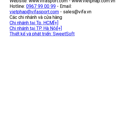
Website: www.vifasport.com - www.vietphap.com.vn
Hotline:
0967 99 00 99
- Email:
vietphap@vifasport.com
-
sales@vifa.vn
Các chi nhánh và cửa hàng
Chi nhánh tại Tp. HCM
[+]
Chi nhánh tại TP. Hà Nội
[+]
Thiết kế và phát triển:
SweetSoft