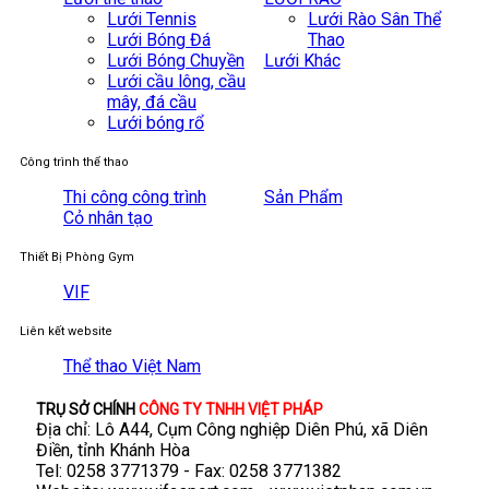
Lưới Tennis
Lưới Rào Sân Thể
Lưới Bóng Đá
Thao
Lưới Bóng Chuyền
Lưới Khác
Lưới cầu lông, cầu
mây, đá cầu
Lưới bóng rổ
Công trình thể thao
Thi công công trình
Sản Phẩm
Cỏ nhân tạo
Thiết Bị Phòng Gym
VIF
Liên kết website
Thể thao Việt Nam
TRỤ SỞ CHÍNH
CÔNG TY TNHH VIỆT PHÁP
Địa chỉ: Lô A44, Cụm Công nghiệp Diên Phú, xã Diên
Điền, tỉnh Khánh Hòa
Tel: 0258 3771379 - Fax: 0258 3771382