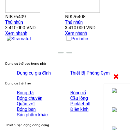
NIK76409
NIK76408
NI
Thú nhún
Thú nhún
Bộ
3.410.000 VND
3.410.000 VND
6.
Xem nhanh
Xem nhanh
Xe
Dụng cụ thể dục trong nhà
Dụng cụ gia đình
Thiết Bị Phòng Gym
Dụng cụ thể thao
Bóng đá
Bóng rổ
Bóng chuyền
Cầu lông
Quần vợt
Pickleball
Bóng bàn
Điền kinh
Sản phẩm khác
Thiết bị vận động công cộng