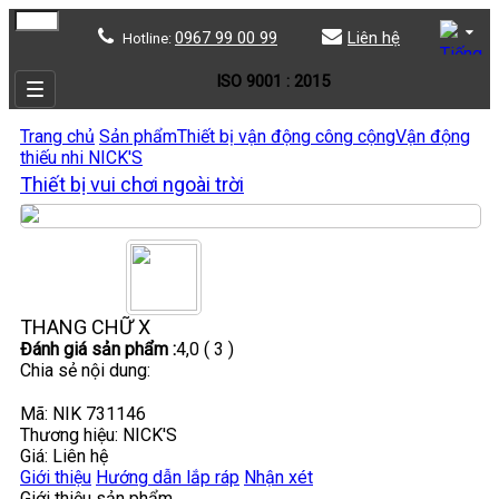
0967 99 00 99
Liên hệ
Hotline:
ISO 9001 : 2015
Trang chủ
Sản phẩm
Thiết bị vận động công cộng
Vận động
thiếu nhi NICK'S
Thiết bị vui chơi ngoài trời
THANG CHỮ X
Đánh giá sản phẩm :
4,0
( 3 )
Chia sẻ nội dung:
Mã: NIK 731146
Thương hiệu:
NICK'S
Giá: Liên hệ
Giới thiệu
Hướng dẫn lắp ráp
Nhận xét
Giới thiệu sản phẩm