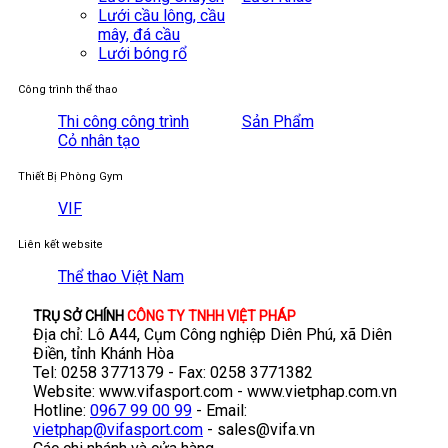
Lưới cầu lông, cầu
mây, đá cầu
Lưới bóng rổ
Công trình thể thao
Thi công công trình
Sản Phẩm
Cỏ nhân tạo
Thiết Bị Phòng Gym
VIF
Liên kết website
Thể thao Việt Nam
TRỤ SỞ CHÍNH
CÔNG TY TNHH VIỆT PHÁP
Địa chỉ: Lô A44, Cụm Công nghiệp Diên Phú, xã Diên
Điền, tỉnh Khánh Hòa
Tel: 0258 3771379 - Fax: 0258 3771382
Website: www.vifasport.com - www.vietphap.com.vn
Hotline:
0967 99 00 99
- Email:
vietphap@vifasport.com
-
sales@vifa.vn