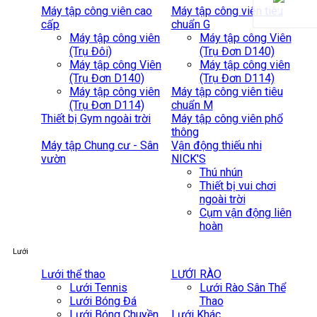
Máy tập công viên cao
Máy tập công viên tiêu
cấp
chuẩn G
Máy tập công viên
Máy tập công Viên
(Trụ Đôi)
(Trụ Đơn D140)
Máy tập công Viên
Máy tập công viên
(Trụ Đơn D140)
(Trụ Đơn D114)
Máy tập công viên
Máy tập công viên tiêu
(Trụ Đơn D114)
chuẩn M
Thiết bị Gym ngoài trời
Máy tập công viên phổ
thông
Máy tập Chung cư - Sân
Vận động thiếu nhi
vườn
NICK'S
Thú nhún
Thiết bị vui chơi
ngoài trời
Cụm vận động liên
hoàn
Lưới
Lưới thể thao
LƯỚI RÀO
Lưới Tennis
Lưới Rào Sân Thể
Lưới Bóng Đá
Thao
Lưới Bóng Chuyền
Lưới Khác